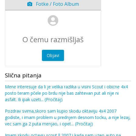
Fotke / Foto Album
Objavi
Slična pitanja
Mene interesuje da li je velika razlika u visini Scout i obicne 4x4
posto teram pčele po brdu nije bas zahtevan put ali nije ni
asfalt. Ili ipak uzeti...
(Pročitaj)
Pozdrav svima,skoro sam kupio skodu oktaviju 4x4 2007
godiste, i imam problem u prednjem desnom tocku, a nije lezaj,
vec sam ga 2 puta menjao, i opet...
(Pročitaj)
Imam skodu octaviu scout ll 2007 i kada sam uzeo auto na