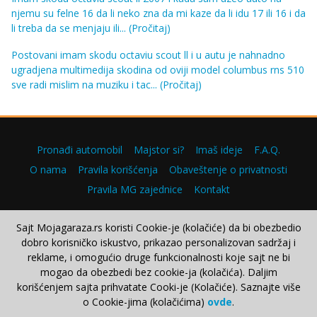
njemu su felne 16 da li neko zna da mi kaze da li idu 17 ili 16 i da
li treba da se menjaju ili...
(Pročitaj)
Postovani imam skodu octaviu scout ll i u autu je nahnadno
ugradjena multimedija skodina od oviji model columbus rns 510
sve radi mislim na muziku i tac...
(Pročitaj)
Pronađi automobil
Majstor si?
Imaš ideje
F.A.Q.
O nama
Pravila korišćenja
Obaveštenje o privatnosti
Pravila MG zajednice
Kontakt
Sajt Mojagaraza.rs koristi Cookie-je (kolačiće) da bi obezbedio
dobro korisničko iskustvo, prikazao personalizovan sadržaj i
Copyright © 2000–2026.
reklame, i omogućio druge funkcionalnosti koje sajt ne bi
mogao da obezbedi bez cookie-ja (kolačića). Daljim
korišćenjem sajta prihvatate Cooki-je (Kolačiće). Saznajte više
o Cookie-jima (kolačićima)
ovde
.