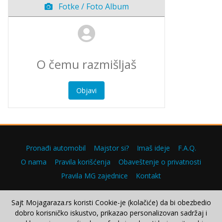
Fotke / Foto Album
Objavi
Pronađi automobil
Majstor si?
Imaš ideje
F.A.Q.
O nama
Pravila korišćenja
Obaveštenje o privatnosti
Pravila MG zajednice
Kontakt
Sajt Mojagaraza.rs koristi Cookie-je (kolačiće) da bi obezbedio
dobro korisničko iskustvo, prikazao personalizovan sadržaj i
Copyright © 2000–2026.