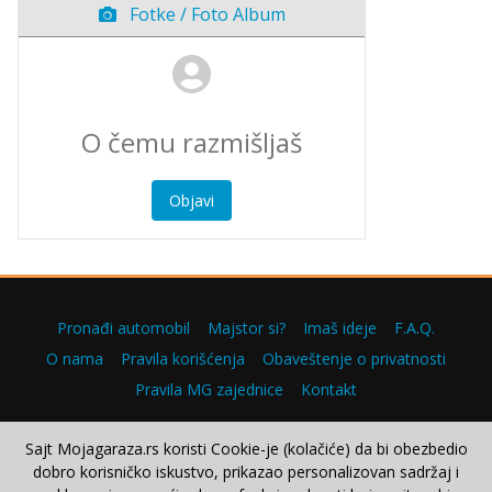
Fotke / Foto Album
Objavi
Pronađi automobil
Majstor si?
Imaš ideje
F.A.Q.
O nama
Pravila korišćenja
Obaveštenje o privatnosti
Pravila MG zajednice
Kontakt
Sajt Mojagaraza.rs koristi Cookie-je (kolačiće) da bi obezbedio
dobro korisničko iskustvo, prikazao personalizovan sadržaj i
Copyright © 2000–2026.