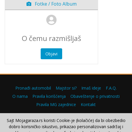
Fotke / Foto Album
Objavi
Pronađi automobil
Majstor si?
Imaš ideje
F.A.Q.
O nama
Pravila korišćenja
Obaveštenje o privatnosti
Pravila MG zajednice
Kontakt
Sajt Mojagaraza.rs koristi Cookie-je (kolačiće) da bi obezbedio
dobro korisničko iskustvo, prikazao personalizovan sadržaj i
Copyright © 2000–2026.