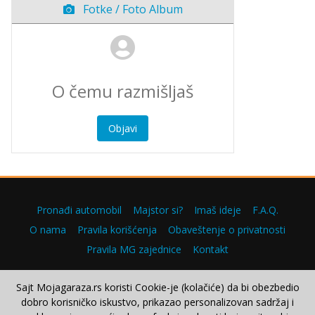
Fotke / Foto Album
Objavi
Pronađi automobil
Majstor si?
Imaš ideje
F.A.Q.
O nama
Pravila korišćenja
Obaveštenje o privatnosti
Pravila MG zajednice
Kontakt
Sajt Mojagaraza.rs koristi Cookie-je (kolačiće) da bi obezbedio
dobro korisničko iskustvo, prikazao personalizovan sadržaj i
Copyright © 2000–2026.