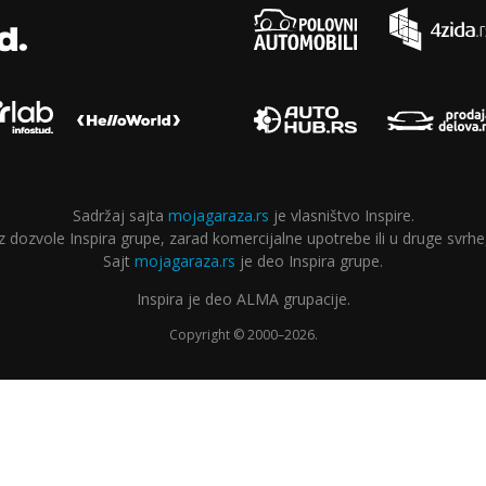
Sadržaj sajta
mojagaraza.rs
je vlasništvo Inspire.
ozvole Inspira grupe, zarad komercijalne upotrebe ili u druge svrhe,
Sajt
mojagaraza.rs
je deo Inspira grupe.
Inspira je deo ALMA grupacije.
Copyright © 2000–2026.