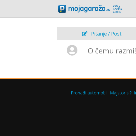
Pitanje / Post
Pronađi automobil
Majstor si?
I