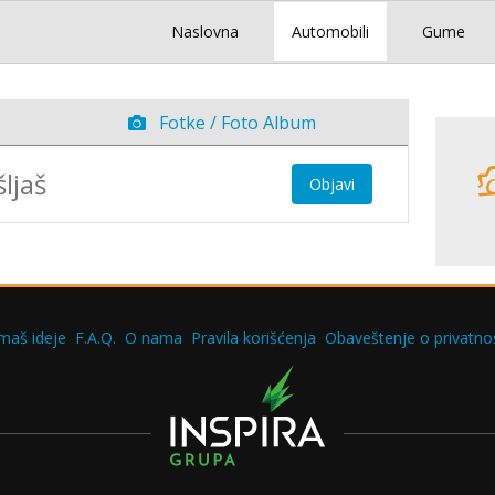
Naslovna
Automobili
Gume
Fotke / Foto Album
Objavi
maš ideje
F.A.Q.
O nama
Pravila korišćenja
Obaveštenje o privatnos