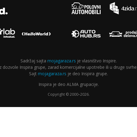
Sadržaj sajta
mojagaraza.rs
je vlasništvo Inspire.
ozvole Inspira grupe, zarad komercijalne upotrebe ili u druge svrhe,
Sajt
mojagaraza.rs
je deo Inspira grupe.
Inspira je deo ALMA grupacije.
Copyright © 2000–2026.