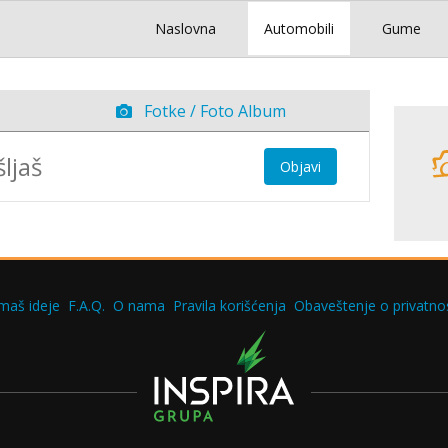
Naslovna
Automobili
Gume
Fotke / Foto Album
Objavi
maš ideje
F.A.Q.
O nama
Pravila korišćenja
Obaveštenje o privatnos