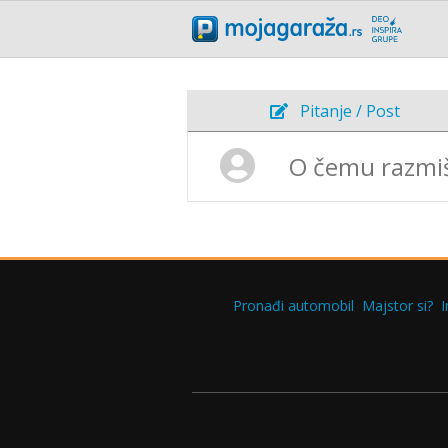
Pitanje / Post
Pronađi automobil
Majstor si?
I