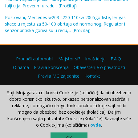
falji ulja. Proverim u radu...
(Pročitaj)
Postovani, Mercedes w203 c220 110kw 2005godiste, ler gas
skace u mjestu za 50-100 obrtaja od normalnog. Regulator i
senzor pritiska goriva su u redu,...
(Pročitaj)
Pronađi automobil
Majstor si?
Imaš ideje
F.A.Q.
O nama
Pravila korišćenja
Obaveštenje o privatnosti
Pravila MG zajednice
Kontakt
Sajt Mojagaraza.rs koristi Cookie-je (kolačiće) da bi obezbedio
dobro korisničko iskustvo, prikazao personalizovan sadržaj i
Copyright © 2000–2026.
reklame, i omogućio druge funkcionalnosti koje sajt ne bi
mogao da obezbedi bez cookie-ja (kolačića). Daljim
korišćenjem sajta prihvatate Cooki-je (Kolačiće). Saznajte više
o Cookie-jima (kolačićima)
ovde
.
TOP