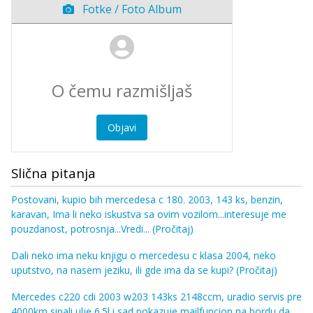
Fotke / Foto Album
Objavi
Slična pitanja
Postovani, kupio bih mercedesa c 180. 2003, 143 ks, benzin,
karavan, Ima li neko iskustva sa ovim vozilom...interesuje me
pouzdanost, potrosnja...Vredi...
(Pročitaj)
Dali neko ima neku knjigu o mercedesu c klasa 2004, neko
uputstvo, na nasem jeziku, ili gde ima da se kupi?
(Pročitaj)
Mercedes c220 cdi 2003 w203 143ks 2148ccm, uradio servis pre
4000km sipali ulje 6.5l i sad pokazuje mailfuncion na bordu da