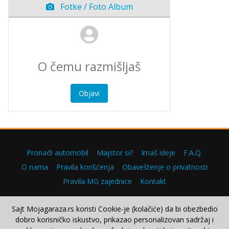
Fotke / Foto Album
Objavi
Pronađi automobil
Majstor si?
Imaš ideje
F.A.Q.
O nama
Pravila korišćenja
Obaveštenje o privatnosti
Pravila MG zajednice
Kontakt
Sajt Mojagaraza.rs koristi Cookie-je (kolačiće) da bi obezbedio
dobro korisničko iskustvo, prikazao personalizovan sadržaj i
Copyright © 2000–2026.