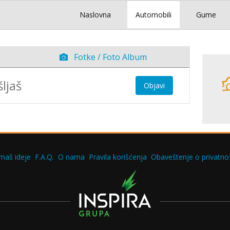
Naslovna
Automobili
Gume
Fotke / Foto Album
Objavi
maš ideje
F.A.Q.
O nama
Pravila korišćenja
Obaveštenje o privatnos