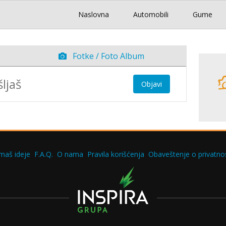
Naslovna
Automobili
Gume
Fotke / Foto Album
Objavi
maš ideje
F.A.Q.
O nama
Pravila korišćenja
Obaveštenje o privatnos