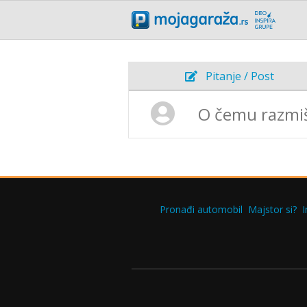
Pitanje / Post
Pronađi automobil
Majstor si?
I