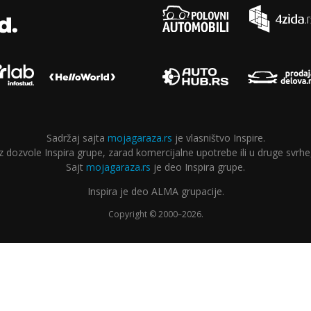
Sadržaj sajta
mojagaraza.rs
je vlasništvo Inspire.
ozvole Inspira grupe, zarad komercijalne upotrebe ili u druge svrhe,
Sajt
mojagaraza.rs
je deo Inspira grupe.
Inspira je deo ALMA grupacije.
Copyright © 2000–2026.