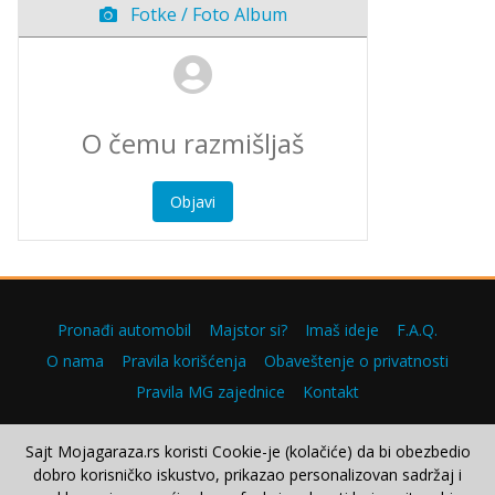
Fotke / Foto Album
Objavi
Pronađi automobil
Majstor si?
Imaš ideje
F.A.Q.
O nama
Pravila korišćenja
Obaveštenje o privatnosti
Pravila MG zajednice
Kontakt
Sajt Mojagaraza.rs koristi Cookie-je (kolačiće) da bi obezbedio
dobro korisničko iskustvo, prikazao personalizovan sadržaj i
Copyright © 2000–2026.