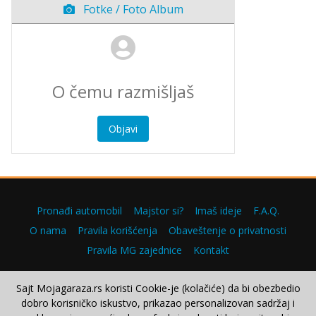
Fotke / Foto Album
Objavi
Pronađi automobil
Majstor si?
Imaš ideje
F.A.Q.
O nama
Pravila korišćenja
Obaveštenje o privatnosti
Pravila MG zajednice
Kontakt
Sajt Mojagaraza.rs koristi Cookie-je (kolačiće) da bi obezbedio
dobro korisničko iskustvo, prikazao personalizovan sadržaj i
Copyright © 2000–2026.