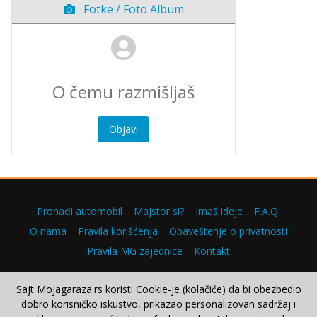
Fotke / Foto Album
Objavi
Pronađi automobil
Majstor si?
Imaš ideje
F.A.Q.
O nama
Pravila korišćenja
Obaveštenje o privatnosti
Pravila MG zajednice
Kontakt
Sajt Mojagaraza.rs koristi Cookie-je (kolačiće) da bi obezbedio
dobro korisničko iskustvo, prikazao personalizovan sadržaj i
Copyright © 2000–2026.