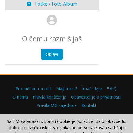
Fotke / Foto Album
Objavi
Pronađi automobil
Majstor si?
Imaš ideje
F.A.Q.
O nama
Pravila korišćenja
Obaveštenje o privatnosti
Pravila MG zajednice
Kontakt
Sajt Mojagaraza.rs koristi Cookie-je (kolačiće) da bi obezbedio
dobro korisničko iskustvo, prikazao personalizovan sadržaj i
Copyright © 2000–2026.