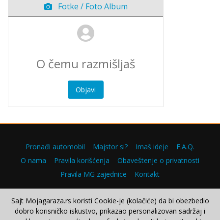
Fotke / Foto Album
Objavi
Pronađi automobil
Majstor si?
Imaš ideje
F.A.Q.
O nama
Pravila korišćenja
Obaveštenje o privatnosti
Pravila MG zajednice
Kontakt
Sajt Mojagaraza.rs koristi Cookie-je (kolačiće) da bi obezbedio
dobro korisničko iskustvo, prikazao personalizovan sadržaj i
Copyright © 2000–2026.