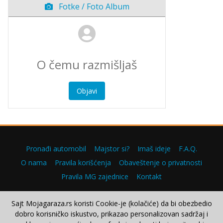
Fotke / Foto Album
Objavi
Pronađi automobil
Majstor si?
Imaš ideje
F.A.Q.
O nama
Pravila korišćenja
Obaveštenje o privatnosti
Pravila MG zajednice
Kontakt
Sajt Mojagaraza.rs koristi Cookie-je (kolačiće) da bi obezbedio
dobro korisničko iskustvo, prikazao personalizovan sadržaj i
Copyright © 2000–2026.