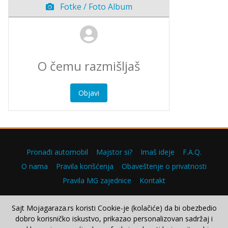
Fotke / Foto Album
Objavi
Pronađi automobil
Majstor si?
Imaš ideje
F.A.Q.
O nama
Pravila korišćenja
Obaveštenje o privatnosti
Pravila MG zajednice
Kontakt
Sajt Mojagaraza.rs koristi Cookie-je (kolačiće) da bi obezbedio
dobro korisničko iskustvo, prikazao personalizovan sadržaj i
Copyright © 2000–2026.