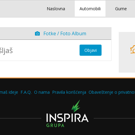
Naslovna
Automobili
Gume
Fotke / Foto Album
Objavi
maš ideje
F.A.Q.
O nama
Pravila korišćenja
Obaveštenje o privatnos