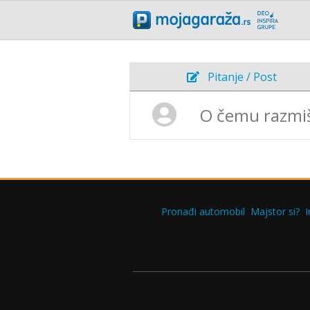
Pitanje / Post
Pronađi automobil
Majstor si?
I