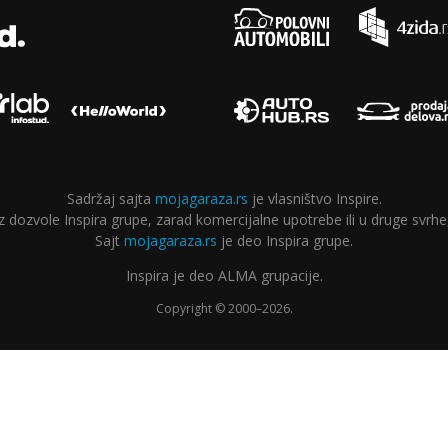
Sadržaj sajta
mojagaraza.rs
je vlasništvo Inspire.
ozvole Inspira grupe, zarad komercijalne upotrebe ili u druge svrhe,
Sajt
mojagaraza.rs
je deo Inspira grupe.
Inspira je deo ALMA grupacije.
Copyright © 2000–2026.