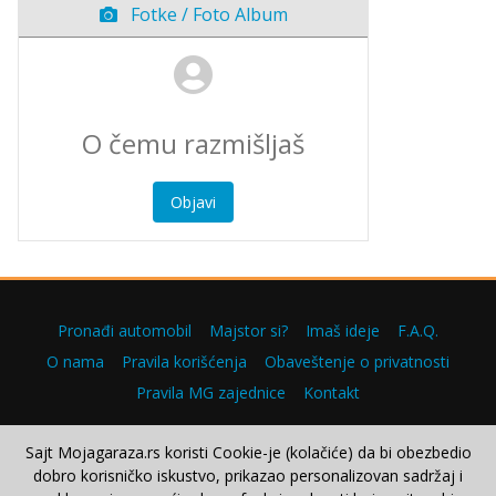
Fotke / Foto Album
Objavi
Pronađi automobil
Majstor si?
Imaš ideje
F.A.Q.
O nama
Pravila korišćenja
Obaveštenje o privatnosti
Pravila MG zajednice
Kontakt
Sajt Mojagaraza.rs koristi Cookie-je (kolačiće) da bi obezbedio
dobro korisničko iskustvo, prikazao personalizovan sadržaj i
Copyright © 2000–2026.