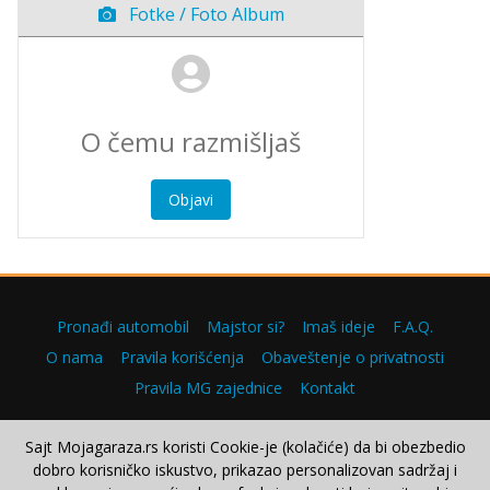
Fotke / Foto Album
Objavi
Pronađi automobil
Majstor si?
Imaš ideje
F.A.Q.
O nama
Pravila korišćenja
Obaveštenje o privatnosti
Pravila MG zajednice
Kontakt
Sajt Mojagaraza.rs koristi Cookie-je (kolačiće) da bi obezbedio
dobro korisničko iskustvo, prikazao personalizovan sadržaj i
Copyright © 2000–2026.