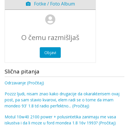
Fotke / Foto Album
Objavi
Slična pitanja
Odrzavanje
(Pročitaj)
Pozzz ljudi, nisam znao kako drugacije da okarakterisem ovaj
post, pa sam stavio kvarovi, elem radi se o tome da imam
mondeo 93' 1.8 td radio perfektno...
(Pročitaj)
Motul 10w40 2100 power + polusintetika zanimaju me vasa
iskustva i da li moze u ford mondea 1.8 16v 1993?
(Pročitaj)