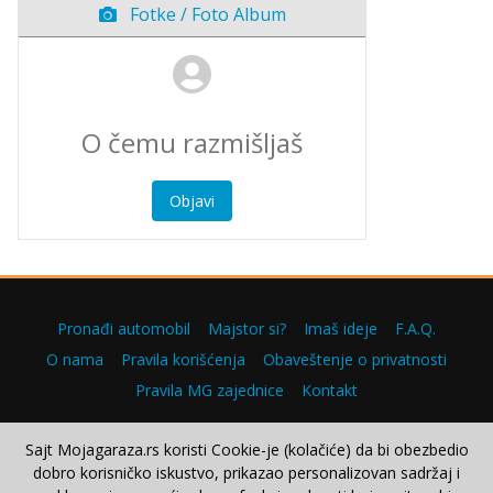
Fotke / Foto Album
Objavi
Pronađi automobil
Majstor si?
Imaš ideje
F.A.Q.
O nama
Pravila korišćenja
Obaveštenje o privatnosti
Pravila MG zajednice
Kontakt
Sajt Mojagaraza.rs koristi Cookie-je (kolačiće) da bi obezbedio
dobro korisničko iskustvo, prikazao personalizovan sadržaj i
Copyright © 2000–2026.