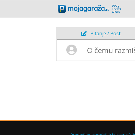
Pitanje / Post
Pronađi automobil
Majstor si?
I