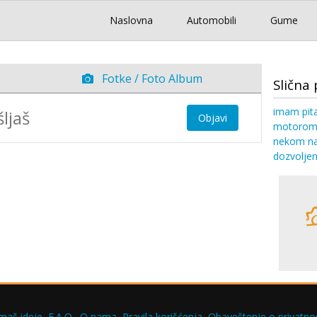
Naslovna
Automobili
Gume
Fotke / Foto Album
Slična 
imam pita
Objavi
motorom k
nekom na
dozvoljen
maš ideje
F.A.Q.
O nama
Pravila korišćenja
Obaveštenje o privatnos