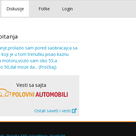
Diskusije
Fotke
Login
pitanja
nje,prolazio sam pored saobracajca sa
oji je u tom trenutku pisao kaznu
 motoru,vozio sam oko 55,a
o 50,dal moze da...
(Pročitaj)
Vesti sa sajta
Ostali saveti i vesti
ti
Pravila MG zajednice
Kontakt