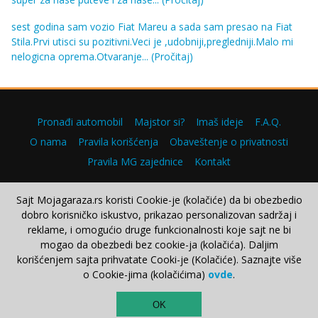
sest godina sam vozio Fiat Mareu a sada sam presao na Fiat
Stila.Prvi utisci su pozitivni.Veci je ,udobniji,pregledniji.Malo mi
nelogicna oprema.Otvaranje...
(Pročitaj)
Pronađi automobil
Majstor si?
Imaš ideje
F.A.Q.
O nama
Pravila korišćenja
Obaveštenje o privatnosti
Pravila MG zajednice
Kontakt
Sajt Mojagaraza.rs koristi Cookie-je (kolačiće) da bi obezbedio
dobro korisničko iskustvo, prikazao personalizovan sadržaj i
Copyright © 2000–2026.
reklame, i omogućio druge funkcionalnosti koje sajt ne bi
mogao da obezbedi bez cookie-ja (kolačića). Daljim
korišćenjem sajta prihvatate Cooki-je (Kolačiće). Saznajte više
o Cookie-jima (kolačićima)
ovde
.
TOP
OK