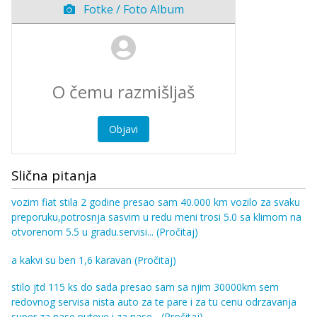
Fotke / Foto Album
Objavi
Slična pitanja
vozim fiat stila 2 godine presao sam 40.000 km vozilo za svaku
preporuku,potrosnja sasvim u redu meni trosi 5.0 sa klimom na
otvorenom 5.5 u gradu.servisi...
(Pročitaj)
a kakvi su ben 1,6 karavan
(Pročitaj)
stilo jtd 115 ks do sada presao sam sa njim 30000km sem
redovnog servisa nista auto za te pare i za tu cenu odrzavanja
super za nase puteve i za nase...
(Pročitaj)