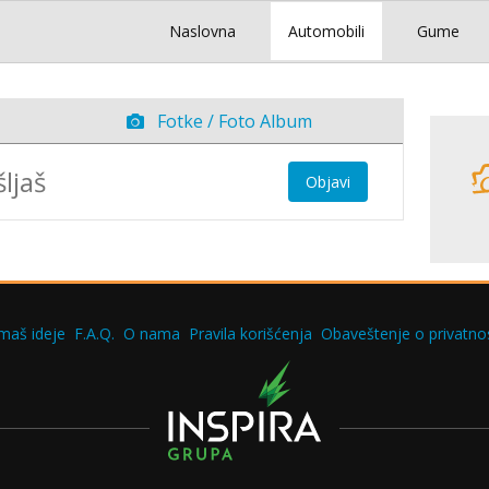
Naslovna
Automobili
Gume
Fotke / Foto Album
Objavi
maš ideje
F.A.Q.
O nama
Pravila korišćenja
Obaveštenje o privatnos