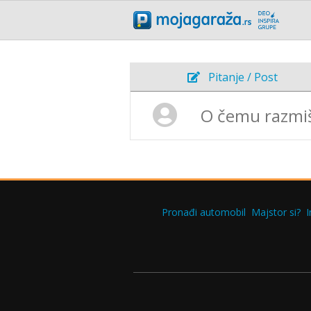
Pitanje / Post
Pronađi automobil
Majstor si?
I