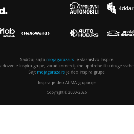
Sadržaj sajta
mojagaraza.rs
je vlasništvo Inspire.
ozvole Inspira grupe, zarad komercijalne upotrebe ili u druge svrhe,
Sajt
mojagaraza.rs
je deo Inspira grupe.
Inspira je deo ALMA grupacije.
Copyright © 2000–2026.