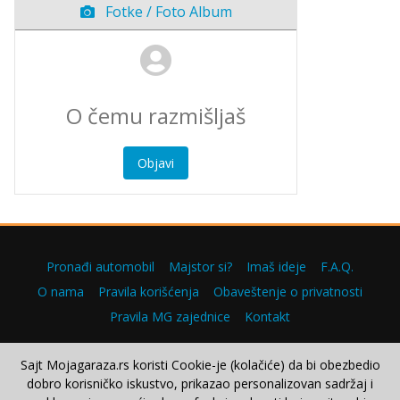
Fotke / Foto Album
Objavi
Pronađi automobil
Majstor si?
Imaš ideje
F.A.Q.
O nama
Pravila korišćenja
Obaveštenje o privatnosti
Pravila MG zajednice
Kontakt
Sajt Mojagaraza.rs koristi Cookie-je (kolačiće) da bi obezbedio
dobro korisničko iskustvo, prikazao personalizovan sadržaj i
Copyright © 2000–2026.