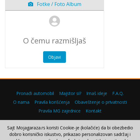
Fotke / Foto Album
Objavi
Pronađi automobil
Majstor si?
Imaš ideje
F.A.Q.
O nama
Pravila korišćenja
Obaveštenje o privatnosti
Pravila MG zajednice
Kontakt
Sajt Mojagaraza.rs koristi Cookie-je (kolačiće) da bi obezbedio
dobro korisničko iskustvo, prikazao personalizovan sadržaj i
Copyright © 2000–2026.