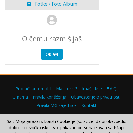
Fotke / Foto Album
Objavi
Pronađi automobil
Majstor si?
Imaš ideje
F.A.Q.
O nama
Pravila korišćenja
Obaveštenje o privatnosti
Pravila MG zajednice
Kontakt
Sajt Mojagaraza.rs koristi Cookie-je (kolačiće) da bi obezbedio
dobro korisničko iskustvo, prikazao personalizovan sadržaj i
Copyright © 2000–2026.