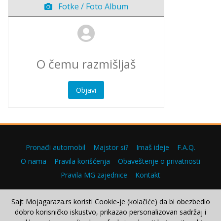
Fotke / Foto Album
Objavi
Pronađi automobil
Majstor si?
Imaš ideje
F.A.Q.
O nama
Pravila korišćenja
Obaveštenje o privatnosti
Pravila MG zajednice
Kontakt
Sajt Mojagaraza.rs koristi Cookie-je (kolačiće) da bi obezbedio
dobro korisničko iskustvo, prikazao personalizovan sadržaj i
Copyright © 2000–2026.