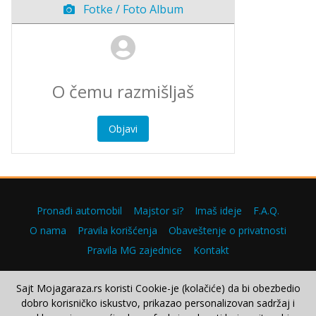
Fotke / Foto Album
Objavi
Pronađi automobil
Majstor si?
Imaš ideje
F.A.Q.
O nama
Pravila korišćenja
Obaveštenje o privatnosti
Pravila MG zajednice
Kontakt
Sajt Mojagaraza.rs koristi Cookie-je (kolačiće) da bi obezbedio
dobro korisničko iskustvo, prikazao personalizovan sadržaj i
Copyright © 2000–2026.