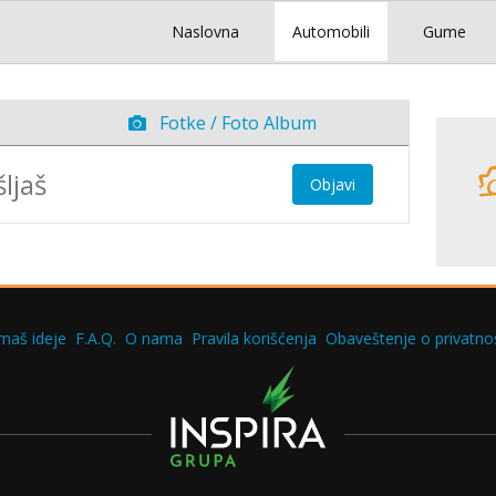
Naslovna
Automobili
Gume
Fotke / Foto Album
Objavi
maš ideje
F.A.Q.
O nama
Pravila korišćenja
Obaveštenje o privatnos