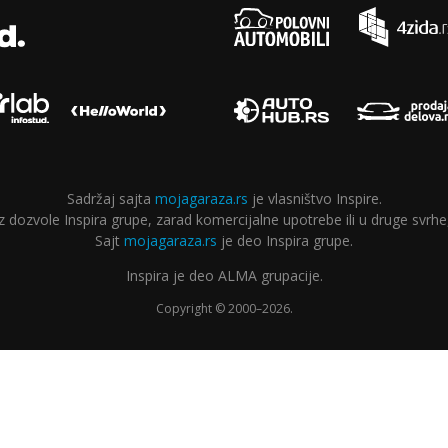
Sadržaj sajta
mojagaraza.rs
je vlasništvo Inspire.
ozvole Inspira grupe, zarad komercijalne upotrebe ili u druge svrhe,
Sajt
mojagaraza.rs
je deo Inspira grupe.
Inspira je deo ALMA grupacije.
Copyright © 2000–2026.