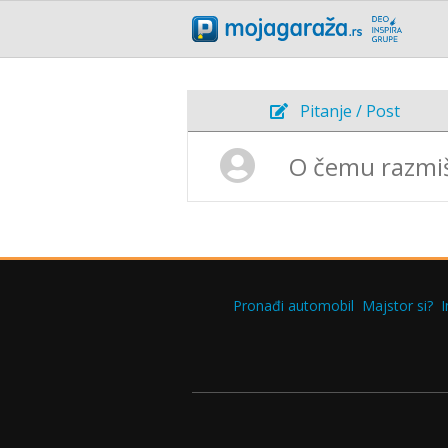
Pitanje / Post
Pronađi automobil
Majstor si?
I