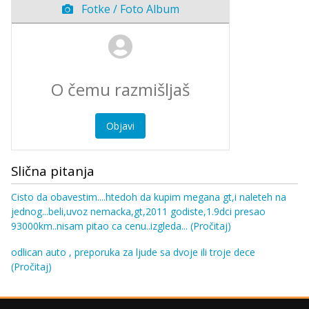
Fotke / Foto Album
Objavi
Slična pitanja
Cisto da obavestim....htedoh da kupim megana gt,i naleteh na
jednog...beli,uvoz nemacka,gt,2011 godiste,1.9dci presao
93000km..nisam pitao ca cenu..izgleda...
(Pročitaj)
odlican auto , preporuka za ljude sa dvoje ili troje dece
(Pročitaj)