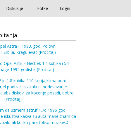
Diskusije
Fotke
Login
pitanja
pel Astra F 1993. god. Polovni
i Srbija, Kragujevac
(Pročitaj)
 o Opel Astri F Hecbek 1.4 kubika i 54
snage 1992 godiste.
(Pročitaj)
 F je 1.8 kubika 110 konja,klima bord
,el podizaci stakala el podesavanje
ra,abs,diskovi za kocenje pozadi, dobro
...
(Pročitaj)
am da uzmem astruf 1.7d 1996 god
e iskustva kakva su auta mane znam da
 vozilo ali koliko para toliko muzike😉