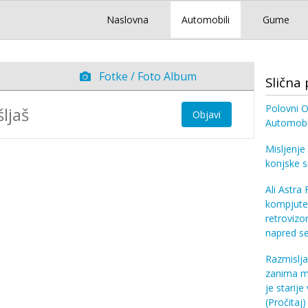
Naslovna
Automobili
Gume
Fotke / Foto Album
Slična 
Polovni O
Objavi
Automobil
Misljenje
konjske 
Ali Astra
kompjuter
retrovizo
napred se
Razmislj
zanima m
je starije
(Pročitaj)