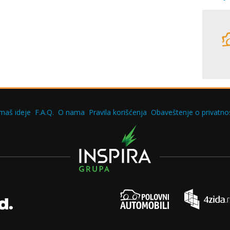
maš ideje
F.A.Q.
O nama
Pravila korišćenja
Obaveštenje o privatnos