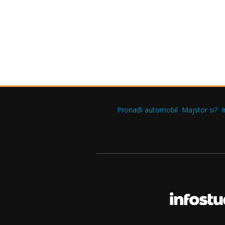
Pronađi automobil
Majstor si?
I