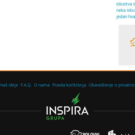
iskustva 
neka isku
jedan hva
maš ideje
F.A.Q.
O nama
Pravila korišćenja
Obaveštenje o privatnos