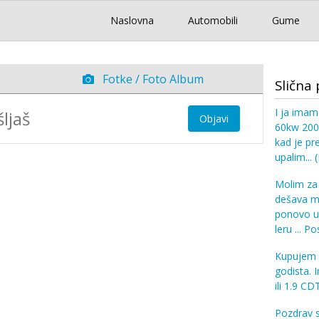
Naslovna
Automobili
Gume
Fotke / Foto Album
Slična 
I ja imam
Objavi
60kw 2003
kad je pr
upalim...
(
Molim za 
dešava mi
ponovo up
leru ... Po
Kupujem 
godista. 
ili 1.9 CD
Pozdrav 