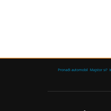
Pronađi automobil
Majstor si?
I