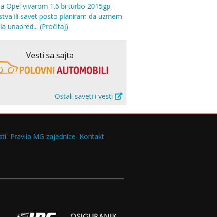
sa Opel vivarom 1.6 bi turbo 2015gp
stva ili savet posto planiram da uzmem
la unapred...
(Pročitaj)
Vesti sa sajta
Ostali saveti i vesti
ti
Pravila MG zajednice
Kontakt