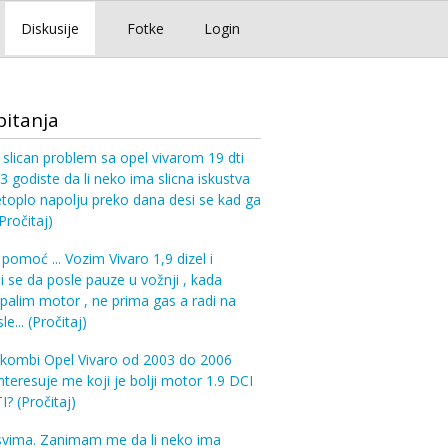
Diskusije
Fotke
Login
pitanja
 slican problem sa opel vivarom 19 dti
 godiste da li neko ima slicna iskustva
etoplo napolju preko dana desi se kad ga
Pročitaj)
pomoć ... Vozim Vivaro 1,9 dizel i
 se da posle pauze u vožnji , kada
alim motor , ne prima gas a radi na
sle...
(Pročitaj)
kombi Opel Vivaro od 2003 do 2006
Interesuje me koji je bolji motor 1.9 DCI
TI?
(Pročitaj)
svima. Zanimam me da li neko ima