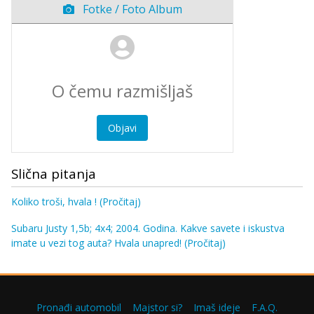
Fotke / Foto Album
Objavi
Slična pitanja
Koliko troši, hvala !
(Pročitaj)
Subaru Justy 1,5b; 4x4; 2004. Godina. Kakve savete i iskustva
imate u vezi tog auta? Hvala unapred!
(Pročitaj)
Pronađi automobil
Majstor si?
Imaš ideje
F.A.Q.