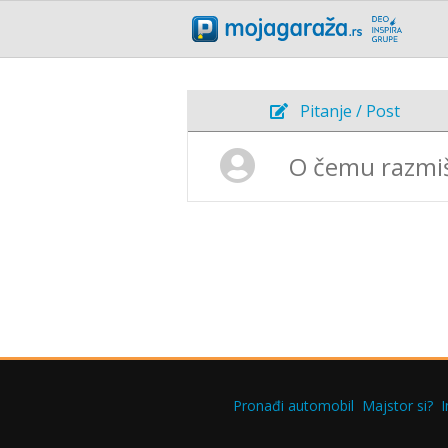
Pitanje / Post
Pronađi automobil
Majstor si?
I