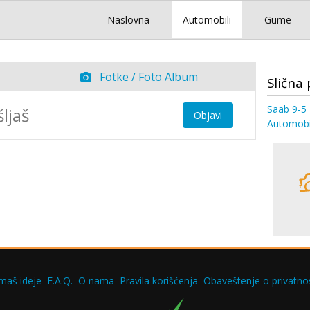
Naslovna
Automobili
Gume
Fotke / Foto Album
Slična 
Saab 9-5 
Objavi
Automobi
maš ideje
F.A.Q.
O nama
Pravila korišćenja
Obaveštenje o privatnos