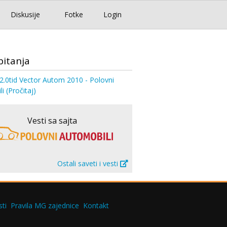
Diskusije
Fotke
Login
pitanja
2.0tid Vector Autom 2010 - Polovni
li
(Pročitaj)
Vesti sa sajta
Ostali saveti i vesti
ti
Pravila MG zajednice
Kontakt