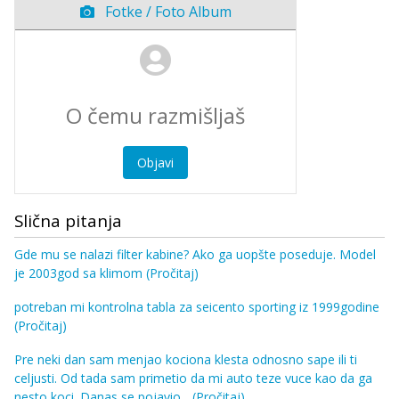
Fotke / Foto Album
Objavi
Slična pitanja
Gde mu se nalazi filter kabine? Ako ga uopšte poseduje. Model
je 2003god sa klimom
(Pročitaj)
potreban mi kontrolna tabla za seicento sporting iz 1999godine
(Pročitaj)
Pre neki dan sam menjao kociona klesta odnosno sape ili ti
celjusti. Od tada sam primetio da mi auto teze vuce kao da ga
nesto koci. Danas se pojavio...
(Pročitaj)