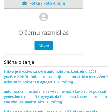
Fotke / Foto Album
Objavi
Slična pitanja
Kakvo je iskustvo sa ovim automobilom, konkretno 2008
godište 2.0HDI 136ks u kombinaciji sa automatskim menjačem?
Kako su se pokazali ti agregati i...
(Pročitaj)
automatskim menjačem, kakvi su menjači i kako su se pokazali
generalno ti menjači i agregati, da li je dobra kupovina ako auto
ima oko 200.000km. Ako...
(Pročitaj)
Kako su se pokazali automatski menjači kod ovih modela