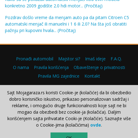
konkretno 2009 godište 2.0 hdi motor...
(Pročitaj)
Pozdrav došlo vreme da menjam auto pa da pitam Citroen C5
automatski menjač ili manuelni i 1 6 ili 2.0? Na šta još obratiti
pažnju pri kupovini hvala...
(Pročitaj)
Pronađi automobil
Majstor si?
Imaš ideje
F.A.Q.
O nama
Pravila korišćenja
Obaveštenje o privatnosti
Pravila MG zajednice
Kontakt
Sajt Mojagaraza.rs koristi Cookie-je (kolačiće) da bi obezbedio
dobro korisničko iskustvo, prikazao personalizovan sadržaj i
Copyright © 2000–2026.
reklame, i omogućio druge funkcionalnosti koje sajt ne bi
mogao da obezbedi bez cookie-ja (kolačića). Daljim
korišćenjem sajta prihvatate Cooki-je (Kolačiće). Saznajte više
o Cookie-jima (kolačićima)
ovde
.
TOP