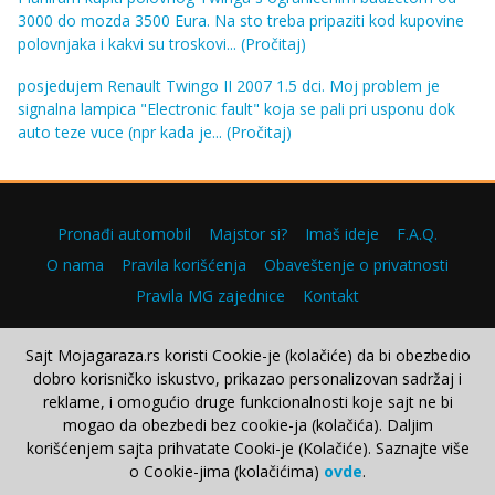
3000 do mozda 3500 Eura. Na sto treba pripaziti kod kupovine
polovnjaka i kakvi su troskovi...
(Pročitaj)
posjedujem Renault Twingo II 2007 1.5 dci. Moj problem je
signalna lampica "Electronic fault" koja se pali pri usponu dok
auto teze vuce (npr kada je...
(Pročitaj)
Pronađi automobil
Majstor si?
Imaš ideje
F.A.Q.
O nama
Pravila korišćenja
Obaveštenje o privatnosti
Pravila MG zajednice
Kontakt
Sajt Mojagaraza.rs koristi Cookie-je (kolačiće) da bi obezbedio
dobro korisničko iskustvo, prikazao personalizovan sadržaj i
Copyright © 2000–2026.
reklame, i omogućio druge funkcionalnosti koje sajt ne bi
mogao da obezbedi bez cookie-ja (kolačića). Daljim
korišćenjem sajta prihvatate Cooki-je (Kolačiće). Saznajte više
o Cookie-jima (kolačićima)
ovde
.