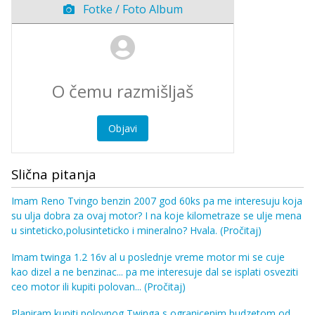
Fotke / Foto Album
Objavi
Slična pitanja
Imam Reno Tvingo benzin 2007 god 60ks pa me interesuju koja
su ulja dobra za ovaj motor? I na koje kilometraze se ulje mena
u sinteticko,polusinteticko i mineralno? Hvala.
(Pročitaj)
Imam twinga 1.2 16v al u poslednje vreme motor mi se cuje
kao dizel a ne benzinac... pa me interesuje dal se isplati osveziti
ceo motor ili kupiti polovan...
(Pročitaj)
Planiram kupiti polovnog Twinga s ogranicenim budzetom od