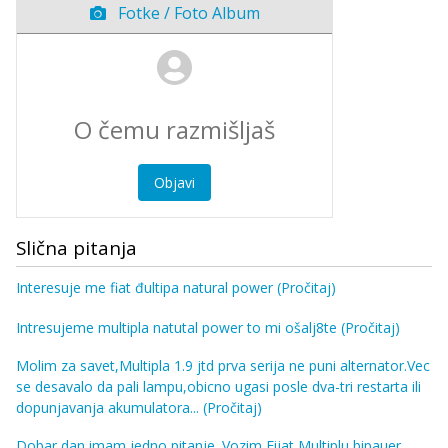
Fotke / Foto Album
Objavi
Slična pitanja
Interesuje me fiat đultipa natural power
(Pročitaj)
Intresujeme multipla natutal power to mi ošalj8te
(Pročitaj)
Molim za savet,Multipla 1.9 jtd prva serija ne puni alternator.Vec
se desavalo da pali lampu,obicno ugasi posle dva-tri restarta ili
dopunjavanja akumulatora...
(Pročitaj)
Dobar dan imam jedno pitanje. Vozim Fijat Multiplu bipauer