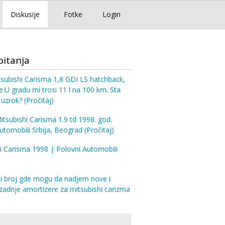
Diskusije
Fotke
Login
pitanja
ubishi Carisma 1,8 GDI LS hatchback,
e.U gradu mi trosi 11 l na 100 km. Sta
 uzrok?
(Pročitaj)
itsubishi Carisma 1.9 td 1998. god.
utomobili Srbija, Beograd
(Pročitaj)
i Carisma 1998 | Polovni Automobili
i broj gde mogu da nadjem nove i
 zadnje amortizere za mitsubishi carizma