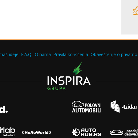
maš ideje
F.A.Q.
O nama
Pravila korišćenja
Obaveštenje o privatnos