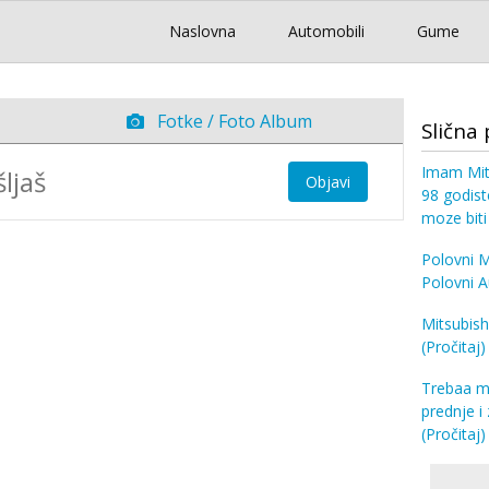
Naslovna
Automobili
Gume
Fotke / Foto Album
Slična 
Imam Mits
Objavi
98 godist
moze biti
Polovni M
Polovni A
Mitsubish
(Pročitaj)
Trebaa m
prednje i
(Pročitaj)