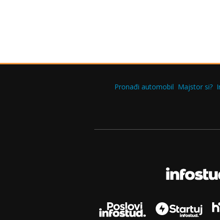
Pronađi automobil
Majstor si?
I