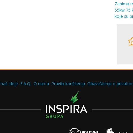
Zanima me
55kw 75 k
koje su p
maš ideje
F.A.Q.
O nama
Pravila korišćenja
Obaveštenje o privatnos