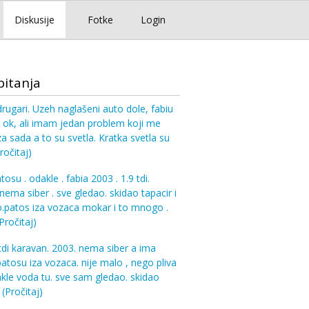
Diskusije
Fotke
Login
pitanja
rugari. Uzeh naglašeni auto dole, fabiu
 ok, ali imam jedan problem koji me
a sada a to su svetla. Kratka svetla su
ročitaj)
osu . odakle . fabia 2003 . 1.9 tdi.
 nema siber . sve gledao. skidao tapacir i
ao.patos iza vozaca mokar i to mnogo .
Pročitaj)
 tdi karavan. 2003. nema siber a ima
atosu iza vozaca. nije malo , nego pliva
kle voda tu. sve sam gledao. skidao
.
(Pročitaj)