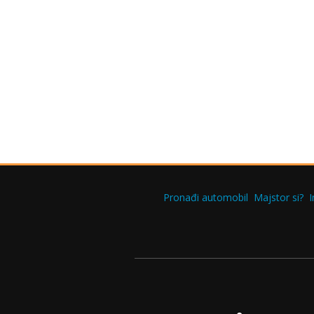
Pronađi automobil
Majstor si?
I