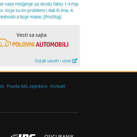
 vase misljenje za skodu fabiu 1.4 mpi
s. Koje su im problemi i dali ih ima. A
rednosti a koje mane.
(Pročitaj)
Vesti sa sajta
Ostali saveti i vesti
ti
Pravila MG zajednice
Kontakt