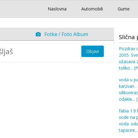
Naslovna
Automobili
Gume
Fotke / Foto Album
Slična 
Pozdrav d
Objavi
2005. Sve
užasava z
toliko...
(P
voda u pat
karzvan .
silikonir
odakle...
(
fabia 1.9
vode na p
voda .oda
tapacire..