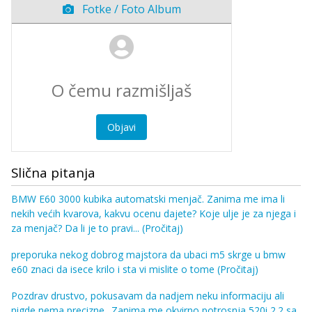
Fotke / Foto Album
Objavi
Slična pitanja
BMW E60 3000 kubika automatski menjač. Zanima me ima li
nekih većih kvarova, kakvu ocenu dajete? Koje ulje je za njega i
za menjač? Da li je to pravi...
(Pročitaj)
preporuka nekog dobrog majstora da ubaci m5 skrge u bmw
e60 znaci da isece krilo i sta vi mislite o tome
(Pročitaj)
Pozdrav drustvo, pokusavam da nadjem neku informaciju ali
nigde nema precizne.. Zanima me okvirno potrosnja 520i 2.2 sa