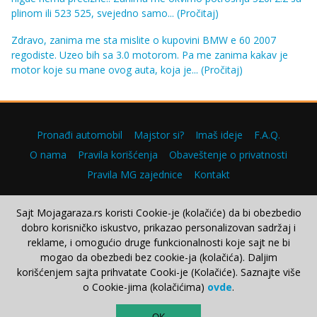
plinom ili 523 525, svejedno samo...
(Pročitaj)
Zdravo, zanima me sta mislite o kupovini BMW e 60 2007
regodiste. Uzeo bih sa 3.0 motorom. Pa me zanima kakav je
motor koje su mane ovog auta, koja je...
(Pročitaj)
Pronađi automobil
Majstor si?
Imaš ideje
F.A.Q.
O nama
Pravila korišćenja
Obaveštenje o privatnosti
Pravila MG zajednice
Kontakt
Sajt Mojagaraza.rs koristi Cookie-je (kolačiće) da bi obezbedio
dobro korisničko iskustvo, prikazao personalizovan sadržaj i
Copyright © 2000–2026.
reklame, i omogućio druge funkcionalnosti koje sajt ne bi
mogao da obezbedi bez cookie-ja (kolačića). Daljim
korišćenjem sajta prihvatate Cooki-je (Kolačiće). Saznajte više
o Cookie-jima (kolačićima)
ovde
.
TOP