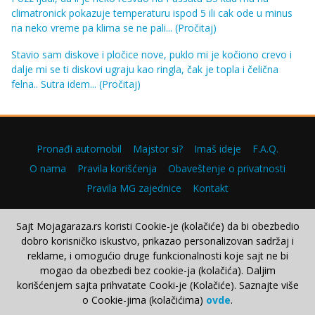
climatronick pokazuje temperaturu ispod 5 ili cak ode u minus
na neko vreme pa klima se ne pali...
(Pročitaj)
Stavio sam diskove i pločice nove, puklo mi je kočiono crevo i
dalje mi se ti diskovi ugraju kao ringla, čak je topla i čelična
felna.. Sutra idem...
(Pročitaj)
Pronađi automobil
Majstor si?
Imaš ideje
F.A.Q.
O nama
Pravila korišćenja
Obaveštenje o privatnosti
Pravila MG zajednice
Kontakt
Sajt Mojagaraza.rs koristi Cookie-je (kolačiće) da bi obezbedio
dobro korisničko iskustvo, prikazao personalizovan sadržaj i
Copyright © 2000–2026.
reklame, i omogućio druge funkcionalnosti koje sajt ne bi
mogao da obezbedi bez cookie-ja (kolačića). Daljim
korišćenjem sajta prihvatate Cooki-je (Kolačiće). Saznajte više
o Cookie-jima (kolačićima)
ovde
.