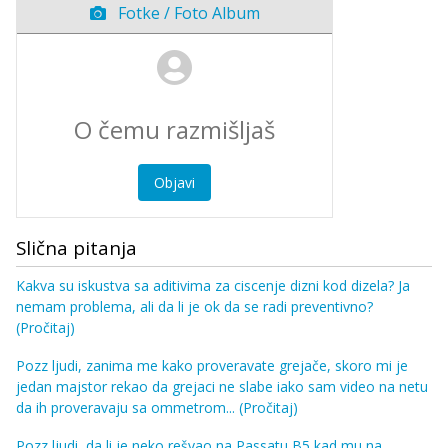
Fotke / Foto Album
Objavi
Slična pitanja
Kakva su iskustva sa aditivima za ciscenje dizni kod dizela? Ja
nemam problema, ali da li je ok da se radi preventivno?
(Pročitaj)
Pozz ljudi, zanima me kako proveravate grejače, skoro mi je
jedan majstor rekao da grejaci ne slabe iako sam video na netu
da ih proveravaju sa ommetrom...
(Pročitaj)
Pozz ljudi, da li je neko rešvao na Passatu B5 kad mu na