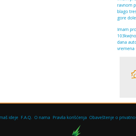
ravnom pu
blago tres
gore dole
Imam prob
103kw(nov
dana auto
vremena u
maš ideje
F.A.Q.
O nama
Pravila korišćenja
Obaveštenje o privatnos