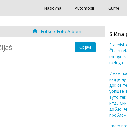
Naslovna
Automobili
Gume
Fotke / Foto Album
Slična 
Šta mislit
Objavi
Čitam tek
mnogo ra
razloga...
Имам про
кад је ау
док се т
уопште. 
ауто тек
итд... С
добио. А
проблем,
Imam pro