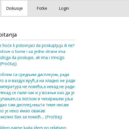
Diskusije
Fotke
Login
pitanja
e hoće li polovnjaci da poskupljuju ili ne?
stove o tome i sa jedne strane ima
zloga da poskupe, ali ima i mnogo
(Pročitaj)
блем са средњим дисплејом, ради
то а и ваздух врућ,а на хладно не ради
емпература не повећа,а некад не ради
Некад се пали чак и у вожњи као да је
 упањен,са логоом и чекирањем уља
кидао сам дисплеј,ништа тиме нисам
ко је неко имао овакав
молио бих за помоћ....
(Pročitaj)
blem,naime kada idem po relativno