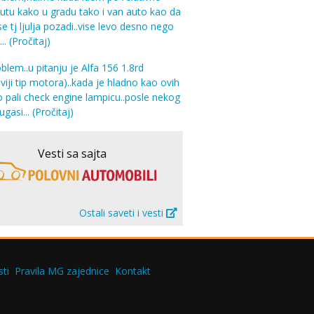
tu kako u gradu tako i van auto kao da
e tj ljulja pozadi..vise levo desno nego
...
(Pročitaj)
lem..u pitanju je Alfa 156 1.8rd
iji tip motora)..kada je hladno kao ovih
 pali check engine lampicu..posle nekog
gasi...
(Pročitaj)
Vesti sa sajta
Ostali saveti i vesti
ti
Pravila MG zajednice
Kontakt