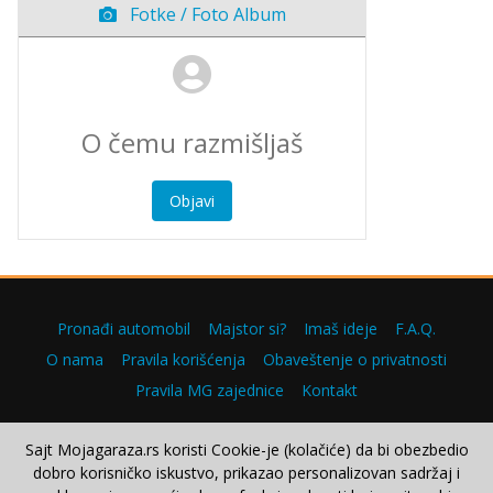
Fotke / Foto Album
Objavi
Pronađi automobil
Majstor si?
Imaš ideje
F.A.Q.
O nama
Pravila korišćenja
Obaveštenje o privatnosti
Pravila MG zajednice
Kontakt
Sajt Mojagaraza.rs koristi Cookie-je (kolačiće) da bi obezbedio
dobro korisničko iskustvo, prikazao personalizovan sadržaj i
Copyright © 2000–2026.