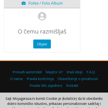
Fotke / Foto Album
Objavi
Pronađi automobil
Majstor si?
Imaš ideje
F.A.Q.
O nama
Pravila korišćenja
Obaveštenje o privatnosti
Pravila MG zajednice
Kontakt
Sajt Mojagaraza.rs koristi Cookie-je (kolačiće) da bi obezbedio
dobro korisničko iskustvo, prikazao personalizovan sadržaj i
Copyright © 2000–2026.