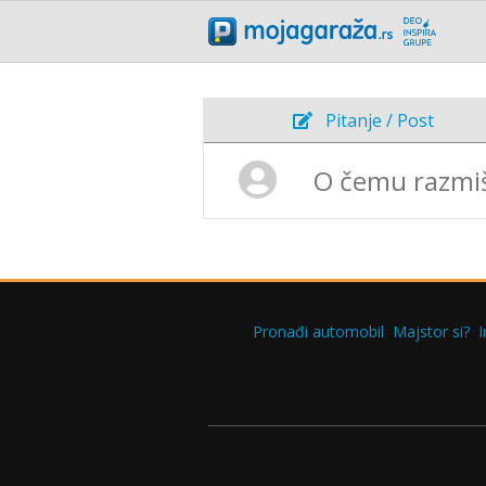
Pitanje / Post
Pronađi automobil
Majstor si?
I