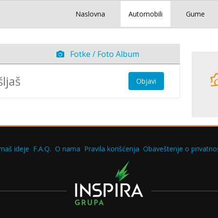
Naslovna
Automobili
Gume
Fotke / Foto Album
Objavi
maš ideje
F.A.Q.
O nama
Pravila korišćenja
Obaveštenje o privatnos