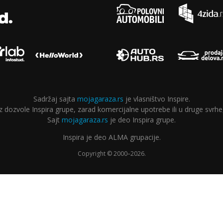
Sadržaj sajta
mojagaraza.rs
je vlasništvo Inspire.
ozvole Inspira grupe, zarad komercijalne upotrebe ili u druge svrhe,
Sajt
mojagaraza.rs
je deo Inspira grupe.
Inspira je deo ALMA grupacije.
Copyright © 2000–2026.