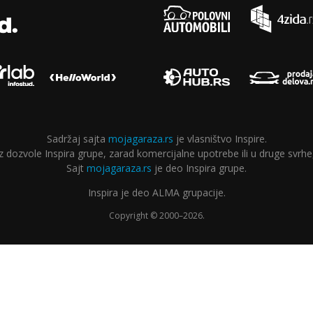
Sadržaj sajta
mojagaraza.rs
je vlasništvo Inspire.
ozvole Inspira grupe, zarad komercijalne upotrebe ili u druge svrhe,
Sajt
mojagaraza.rs
je deo Inspira grupe.
Inspira je deo ALMA grupacije.
Copyright © 2000–2026.