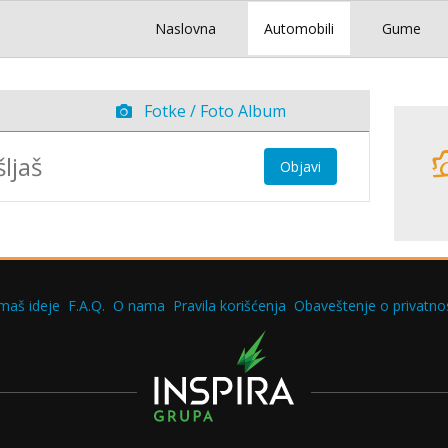
Naslovna
Automobili
Gume
Fotke / Foto Album
Objavi
maš ideje
F.A.Q.
O nama
Pravila korišćenja
Obaveštenje o privatnos