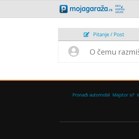
Pitanje / Post
Pronađi automobil
Majstor si?
I